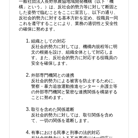
一般社団法人長野県農協地域開発機構（以下「機
構」という。）は、反社会的勢力等に対して断固と
した姿勢で臨むことをここに宣言し、以下の通り、
反社会的勢力に対する基本方針を定め、役職員一同
これを遵守することにより、業務の適切性と安全性
の確保に努めます。
組織としての対応
反社会的勢力に対しては、機構内規程等に明
文の根拠を設け、組織全体として対応しま
す。また、反社会的勢力に対応する役職員の
安全を確保します。
外部専門機関との連携
反社会的勢力による被害を防止するために、
警察・暴力追放運動推進センター・弁護士等
の外部専門機関と緊密な連携関係を構築する
ことに努めます。
取引を含めた関係遮断
反社会的勢力に対しては、取引関係を含め
て、一切の関係を遮断します。
有事における民事と刑事の法的対応
反社会的勢力による不当要求には一切応じ