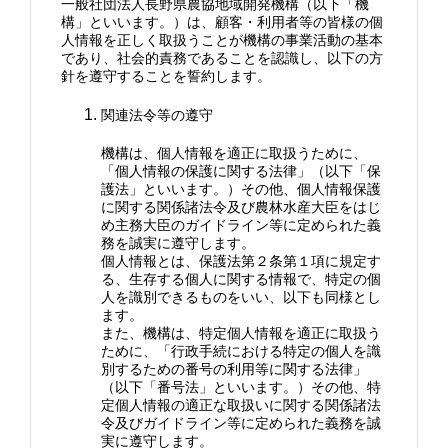
一般社団法人長野県農協地域開発機構（以下「機
構」といいます。）は、顧客・利用者等の皆様の個
人情報を正しく取扱うことが機構の事業活動の基本
であり、社会的責務であることを認識し、以下の方
針を遵守することを誓約します。
関連法令等の遵守
機構は、個人情報を適正に取扱うために、
「個人情報の保護に関する法律」（以下「保
護法」といいます。）その他、個人情報保護
に関する関係諸法令及び農林水産大臣をはじ
め主務大臣のガイドライン等に定められた義
務を誠実に遵守します。
個人情報とは、保護法第２条第１項に規定す
る、生存する個人に関する情報で、特定の個
人を識別できるものをいい、以下も同様とし
ます。
また、機構は、特定個人情報を適正に取扱う
ために、「行政手続における特定の個人を識
別するための番号の利用等に関する法律」
（以下「番号法」といいます。）その他、特
定個人情報の適正な取扱いに関する関係諸法
令及びガイドライン等に定められた義務を誠
実に遵守します。