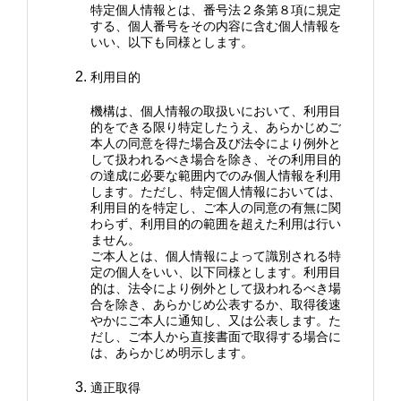
特定個人情報とは、番号法２条第８項に規定
する、個人番号をその内容に含む個人情報を
いい、以下も同様とします。
利用目的
機構は、個人情報の取扱いにおいて、利用目
的をできる限り特定したうえ、あらかじめご
本人の同意を得た場合及び法令により例外と
して扱われるべき場合を除き、その利用目的
の達成に必要な範囲内でのみ個人情報を利用
します。ただし、特定個人情報においては、
利用目的を特定し、ご本人の同意の有無に関
わらず、利用目的の範囲を超えた利用は行い
ません。
ご本人とは、個人情報によって識別される特
定の個人をいい、以下同様とします。利用目
的は、法令により例外として扱われるべき場
合を除き、あらかじめ公表するか、取得後速
やかにご本人に通知し、又は公表します。た
だし、ご本人から直接書面で取得する場合に
は、あらかじめ明示します。
適正取得