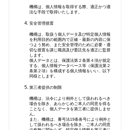
機構は、個人情報を取得する際、適正かつ適
法な手段で取得いたします。
安全管理措置
機構は、取扱う個人データ及び特定個人情報
を利用目的の範囲内で正確・最新の内容に保
つよう努め、また安全管理のために必要・適
切な措置を講じ職員及び委託先を適正に監督
します。
個人データとは、保護法第２条第４項が規定
する、個人情報データベース等（保護法第２
条第２項）を構成する個人情報をいい、以下
同様とします。
第三者提供の制限
機構は、法令により例外として扱われるべき
場合を除き、あらかじめご本人の同意を得る
ことなく、個人データを第三者に提供しませ
ん。
また、機構は、番号法19条各号により例外と
して扱われるべき場合を除き、ご本人の同意
の有無に関わらず、特定個人情報を第三者に